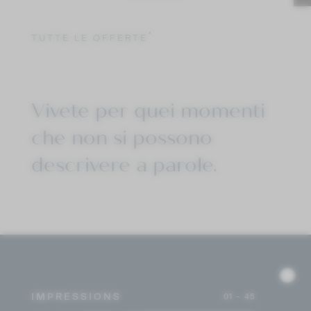
TUTTE LE OFFERTE
Vivete per quei momenti
che non si possono
descrivere a parole.
IMPRESSIONS
01 - 45