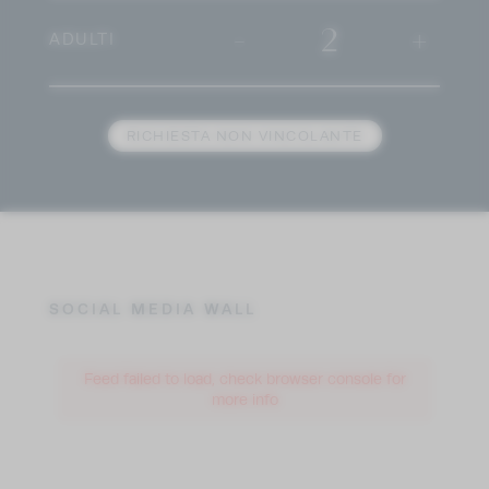
-
2
+
ADULTI
RICHIESTA NON VINCOLANTE
SOCIAL MEDIA WALL
Feed failed to load, check browser console for
more info