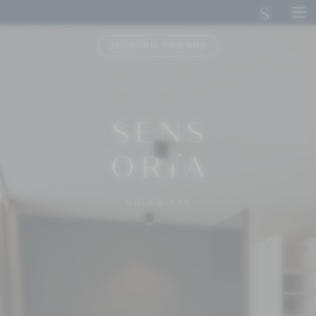
SENSORIA FRIENDS
DE
IT
EN
SENSORIA DOLOMITES
SOGGIORNO
ARTE CULINARIA
PACE DEI SENSI
AVVENTURE
IMPRESSIONI
RICHIEDI
PRENOTA