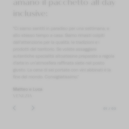
amano il pacchetto all day
inclusive:
 è
ino, e
"Ci siamo sentiti in paradiso per una settimana, e
’amore
sulle
allo stesso tempo a casa. Siamo rimasti colpiti
Ci
enda
dall’attenzione per la qualità, le tradizioni e i
na, e
chi,
prodotti del territorio. Se volete assaggiare
oduti la
 il vero
autentiche specialità altoatesine preparate a regola
p in
 tutto
d’arte in un’atmosfera raffinata siete nel posto
giusto. La cena di sei portate con vini abbinati è la
fine del mondo. Consigliatissimo.”
Matteo e Luca
VENEZIA
01
/
03