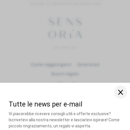
Via Sciliar 37
|
39040 Siusi allo Sciliar
|
Italia
Come raggiungerci
Download
Arrivo
Buoni regalo
Partenza
adulti (o)
RECOMMENDED BY
Cani
Titolo
Home
Imprint
Privacy
Impostazioni privacy