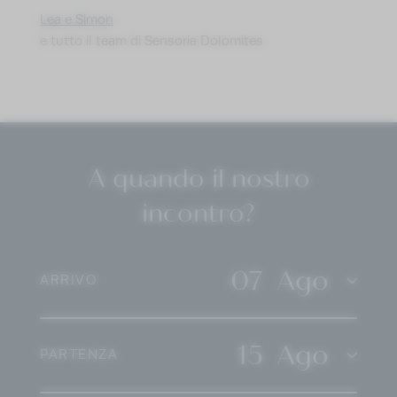
Lea e Simon
e tutto il team di Sensoria Dolomites
A quando il nostro
incontro?
07
Ago
ARRIVO
15
Ago
PARTENZA