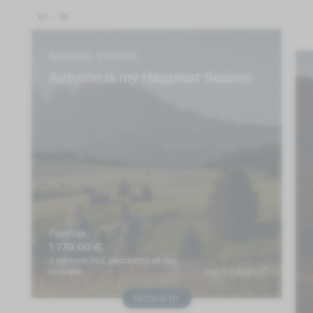
01 - 18
6/9/2026-1/11/2026
Autumn is my Happiest Season
7 notti
da
1.779,00 €
a persona
incl. pacchetto all day
inclusive
DETTAGLI
RICHIEDI