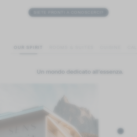
SIETE PRONTI A CONOSCERCI?
OUR SPIRIT
ROOMS & SUITES
CUISINE
CA
Un mondo dedicato all’essenza.