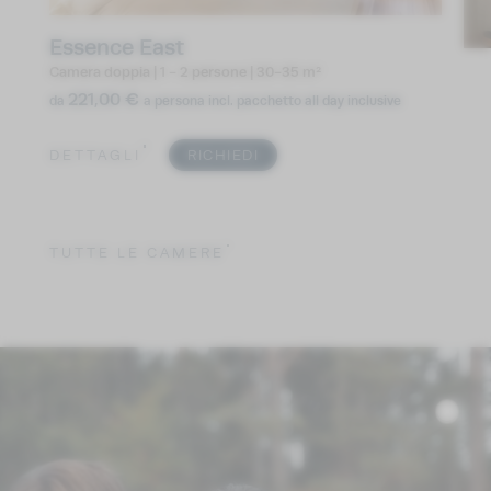
Essence East
Camera doppia
|
1 - 2 persone
|
30-35 m²
Es
221,00 €
da
a persona
incl. pacchetto all day inclusive
Cam
da
DETTAGLI
RICHIEDI
DE
TUTTE LE CAMERE