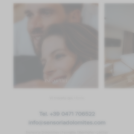
INFO UTILI
RO
Vi trovate qui:
Home
Tel. +39 0471 706522
info@
sensoriadolomites.
com
Sensoria Dolomites
|
Famiglia Oberhofer-Leitner