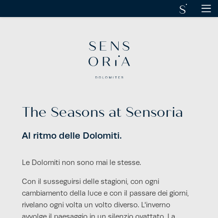
DE
IT
EN
SENSORIA DOLOMITES
SOGGIORNO
Camere e suite
The Seasons at Sensoria
Offerte
Sensoria Art
Al ritmo delle Dolomiti.
Calcolo prezzo
Servizi inclusi
Le Dolomiti non sono mai le stesse.
Buoni regalo
Assicurazione di viaggio
Con il susseguirsi delle stagioni, con ogni
cambiamento della luce e con il passare dei giorni,
ARTE CULINARIA
rivelano ogni volta un volto diverso. L'inverno
avvolge il paesaggio in un silenzio ovattato. La