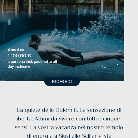
4 notti
da
1.100,00 €
a persona
incl. pacchetto all
day inclusive
DETTAGLI
RICHIEDI
La quiete delle Dolomiti. La sensazione di
libertà. Attimi da vivere con tutti e cinque i
sensi. La vostra vacanza nel nostro tempio
di energia a
Siusi allo Sciliar
vi sta