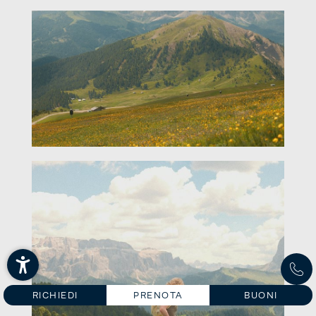
Titolo
Nome
Cognome
E-mail
Consenso
marketing
* obbligatorio
RICHIESTA NON
VINCOLANTE
RICHIEDI
PRENOTA
BUONI