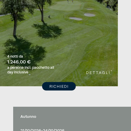
4 notti
da
1.246,00 €
a persona
incl. pacchetto all
day inclusive
DETTAGLI
RICHIEDI
Autunno
21/10/2026-24/10/2026