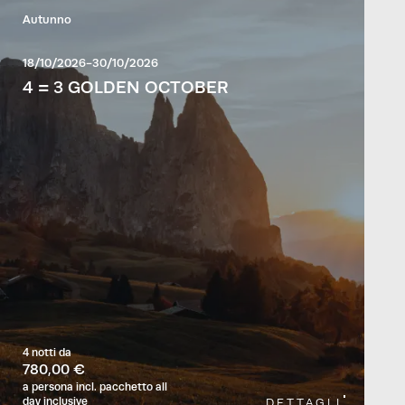
Autunno
18/10/2026-30/10/2026
4 = 3 GOLDEN OCTOBER
4 notti
da
780,00 €
a persona
incl. pacchetto all
day inclusive
DETTAGLI