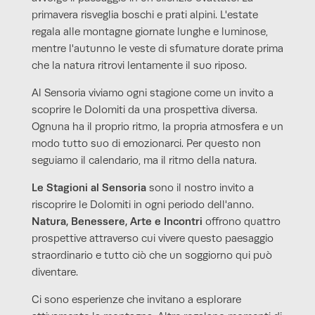
PACE DEI SENSI
primavera risveglia boschi e prati alpini. L'estate
regala alle montagne giornate lunghe e luminose,
AVVENTURE
mentre l'autunno le veste di sfumature dorate prima
che la natura ritrovi lentamente il suo riposo.
IMPRESSIONI
Al Sensoria viviamo ogni stagione come un invito a
RICHIEDI
PRENOTA
scoprire le Dolomiti da una prospettiva diversa.
Ognuna ha il proprio ritmo, la propria atmosfera e un
modo tutto suo di emozionarci. Per questo non
seguiamo il calendario, ma il ritmo della natura.
Le Stagioni al Sensoria
sono il nostro invito a
riscoprire le Dolomiti in ogni periodo dell'anno.
Natura, Benessere, Arte e Incontri
offrono quattro
prospettive attraverso cui vivere questo paesaggio
straordinario e tutto ciò che un soggiorno qui può
diventare.
Ci sono esperienze che invitano a esplorare