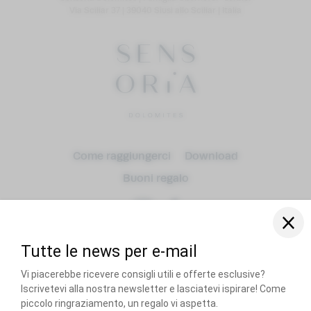
Via Sciliar 37
|
39040 Siusi allo Sciliar
|
Italia
Come raggiungerci
Download
Arrivo
Buoni regalo
Partenza
adulti (o)
RECOMMENDED BY
Cani
Titolo
Home
Imprint
Privacy
Impostazioni privacy