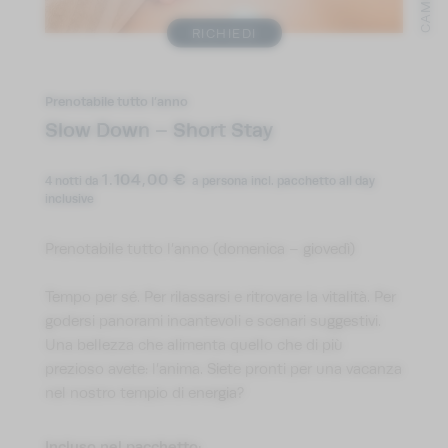
CAMBIA
PACE DEI SENSI
RICHIEDI
AVVENTURE
IMPRESSIONI
Prenotabile tutto l’anno
Slow Down – Short Stay
RICHIEDI
PRENOTA
1.104,00 €
4 notti
da
a persona
incl. pacchetto all day
inclusive
Prenotabile tutto l’anno (domenica – giovedì)
Tempo per sé. Per rilassarsi e ritrovare la vitalità. Per
godersi panorami incantevoli e scenari suggestivi.
Una bellezza che alimenta quello che di più
prezioso avete: l’anima. Siete pronti per una vacanza
nel nostro tempio di energia?
Incluso nel pacchetto: