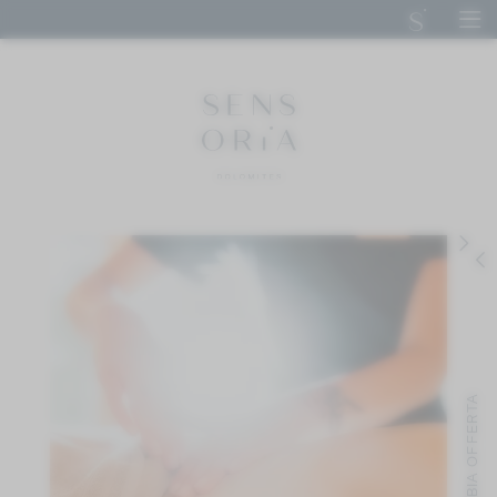
DE
IT
EN
SENSORIA DOLOMITES
SOGGIORNO
Camere e suite
Offerte
Sensoria Art
Calcolo prezzo
Servizi inclusi
Buoni regalo
Assicurazione di viaggio
OFFERTA
ARTE CULINARIA