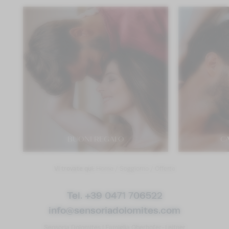
BUONI REGALO
C
Vi trovate qui:
Home
/
Soggiorno
/
Offerte
Tel. +39 0471 706522
info@
sensoriadolomites.
com
Sensoria Dolomites
|
Famiglia Oberhofer-Leitner