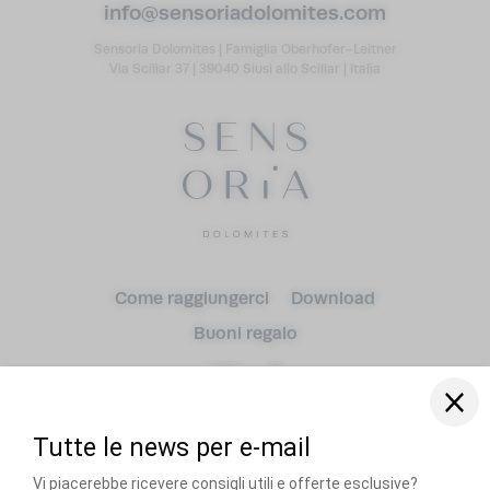
info@
sensoriadolomites.
com
Sensoria Dolomites
|
Famiglia Oberhofer-Leitner
Via Sciliar 37
|
39040 Siusi allo Sciliar
|
Italia
Come raggiungerci
Download
Arrivo
Buoni regalo
Partenza
adulti (o)
RECOMMENDED BY
Cani