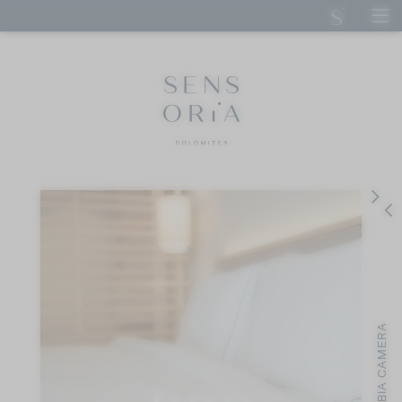
DE
IT
EN
SENSORIA DOLOMITES
SOGGIORNO
Camere e suite
Offerte
Sensoria Art Edition
Calcolo prezzo
Servizi inclusi
Buoni regalo
Assicurazione di viaggio
CAMERA
ARTE CULINARIA