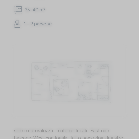
35-40 m²
1 - 2 persone
stile e naturalezza . materiali locali . East con
balcone. West con loggia . letto boxspring king size .