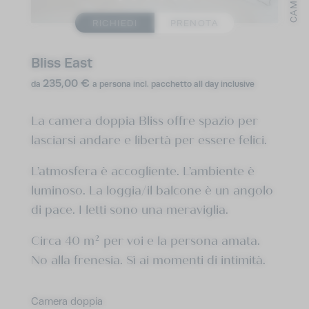
CAMBIA
PACE DEI SENSI
RICHIEDI
PRENOTA
AVVENTURE
Bliss East
IMPRESSIONI
235,00 €
da
a persona
incl. pacchetto all day inclusive
RICHIEDI
PRENOTA
La camera doppia Bliss offre spazio per
lasciarsi andare e libertà per essere felici.
L’atmosfera è accogliente. L’ambiente è
luminoso. La loggia/il balcone è un angolo
di pace. I letti sono una meraviglia.
Circa 40 m² per voi e la persona amata.
No alla frenesia. Sì ai momenti di intimità.
Camera doppia