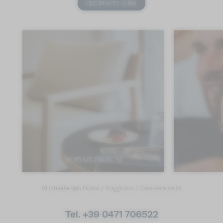
ISCRIVITI ORA
SERVIZI INCLUSI
Vi trovate qui:
Home
/
Soggiorno
/
Camere e suite
Tel. +39 0471 706522