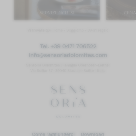
SERVIZI INCLUSI
CENA 
Vi trovate qui:
Home
/
Soggiorno
/
Buoni regalo
Tel. +39 0471 706522
info@
sensoriadolomites.
com
Sensoria Dolomites
|
Famiglia Oberhofer-Leitner
Via Sciliar 37
|
39040 Siusi allo Sciliar
|
Italia
Come raggiungerci
Download