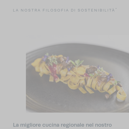
della plastica
detergenti
, fino all’utilizzo di
biodegradabili
e tessuti in cotone prodotti secondo
LA NOSTRA FILOSOFIA DI SOSTENIBILITÀ
gli standard Fairtrade International e Öko-Tex. Dalla
prati e tetti verdi
favoriscono la
cura di
che
presenza degli insetti
e promuovono la
collaborazione
con i
biodiversità, alla
pluriennale
produttori alimentari locali
all’energia
, fino
elettrica ecologica
generata dal nostro impianto
fotovoltaico. Nel nostro Naturhotel in Alto Adige
tieniamo molto ai tesori naturali che ci circondano, e
si vede.
La migliore cucina regionale nel nostro