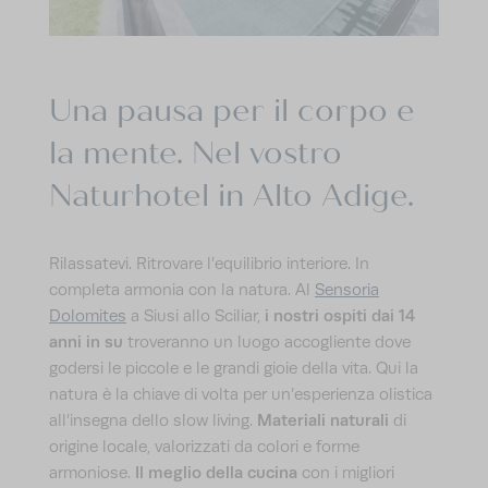
PACE DEI SENSI
AVVENTURE
Una pausa per il corpo e
IMPRESSIONI
la mente. Nel vostro
RICHIEDI
PRENOTA
Naturhotel in Alto Adige.
Rilassatevi. Ritrovare l’equilibrio interiore. In
completa armonia con la natura. Al
Sensoria
i nostri ospiti dai 14
Dolomites
a Siusi allo Sciliar,
anni in su
troveranno un luogo accogliente dove
godersi le piccole e le grandi gioie della vita. Qui la
natura è la chiave di volta per un’esperienza olistica
Materiali naturali
all’insegna dello slow living.
di
origine locale, valorizzati da colori e forme
Il meglio della cucina
armoniose.
con i migliori