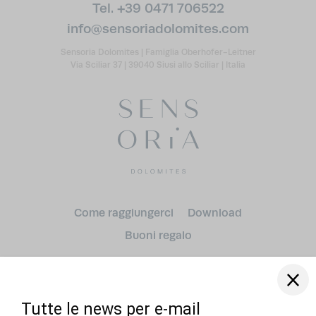
Tel. +39 0471 706522
info@
sensoriadolomites.
com
Sensoria Dolomites
|
Famiglia Oberhofer-Leitner
Via Sciliar 37
|
39040 Siusi allo Sciliar
|
Italia
Come raggiungerci
Download
Arrivo
Buoni regalo
Partenza
adulti (o)