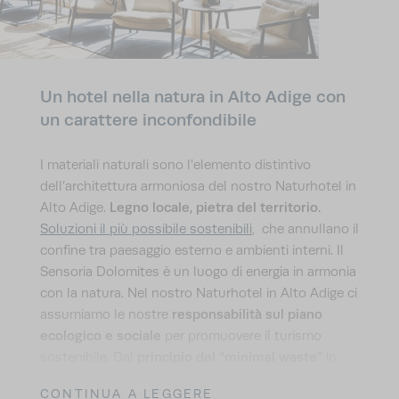
Un hotel nella natura in Alto Adige con
un carattere inconfondibile
I materiali naturali sono l’elemento distintivo
dell’architettura armoniosa del nostro Naturhotel in
Legno locale, pietra del territorio.
Alto Adige.
Soluzioni il più possibile sostenibili
, che annullano il
confine tra paesaggio esterno e ambienti interni. Il
Sensoria Dolomites è un luogo di energia in armonia
con la natura. Nel nostro Naturhotel in Alto Adige ci
responsabilità sul piano
assumiamo le nostre
ecologico e sociale
per promuovere il turismo
principio del “minimal waste”
sostenibile. Dal
in
riduzione dell’impiego
cucina, passando per la
CONTINUA A LEGGERE