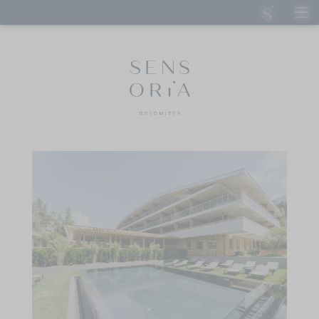
DE
IT
EN
SENSORIA DOLOMITES
Albergatori
Filosofia
Sostenibilità al Sensoria
Info utili
Carriera
Come arrivare
Wellness Aphrodite
SOGGIORNO
ARTE CULINARIA