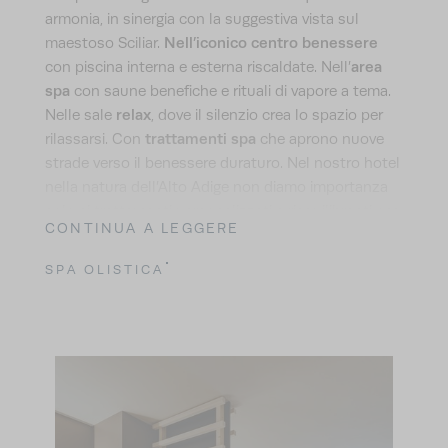
armonia, in sinergia con la suggestiva vista sul
Nell’iconico centro benessere
maestoso Sciliar.
area
con piscina interna e esterna riscaldate. Nell’
spa
con saune benefiche e rituali di vapore a tema.
relax
Nelle sale
, dove il silenzio crea lo spazio per
trattamenti spa
rilassarsi. Con
che aprono nuove
strade verso il benessere duraturo. Nel nostro hotel
nella natura dell’Alto Adige non diamo importanza
solo ai trattamenti personalizzati e riequilibranti, ma
CONTINUA A LEGGERE
anche all’eccellente qualità dei prodotti che usiamo.
I cosmetici naturali di alta qualità della linea
SPA OLISTICA
tedesca Pharmos Natur
ci permettono di rimanere
fedeli alla nostra filosofia di sostenibilità anche
materie prime
sotto questo aspetto. Combinano
biologiche coltivate con cura
una produzione
,
rispettosa dell’ambiente
e la massima tollerabilità:
senza parabeni, PEG, nanoparticelle,
microplastiche, alcool, acido citrico e OGM
. Perché