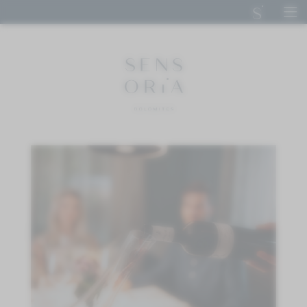
DE
IT
EN
SENSORIA DOLOMITES
STAY
CUISINE
Fine Dining & Wine
Restaurant Anima
Genussmarkt
CALM
ACTIVE
IMPRESSIONS