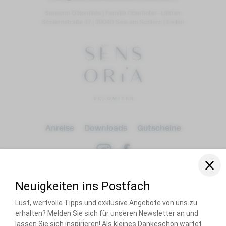
Sensoria Dolomites
|
Familie Oberhofer-Leitner
Schlernstraße 37
|
39040 Seis am Schlern
|
Italien
Anreise
Downloads
Gutscheine
Anreise
Abreise
Erwachsene(r)
RECOMMENDED BY
Hunde
Home
Impressum
Privacy