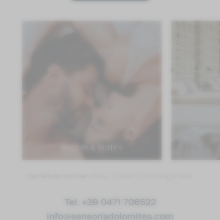
ROOMS & SUITES
Sie befinden sich hier:
Home
/
Cuisine
/
Fine Dining & Wine
Tel. +39 0471 706522
info@
sensoriadolomites.
com