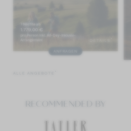
7 Nächte
ab
1.779,00 €
pro Person
inkl. All-Day-Inklusiv-
Arrangement
DETAILS
ANFRAGEN
ALLE ANGEBOTE
RECOMMENDED BY