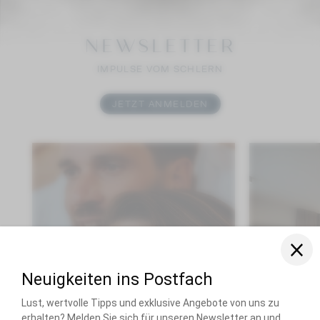
NEWSLETTER
IMPULSE VOM SCHLERN
JETZT ANMELDEN
Anreise
Abreise
Erwachsene(r)
Hunde